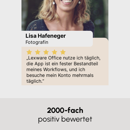
h
Lisa Hafeneger
Britta
Fotografin
Inhaber
„Wolle 
„Lexware Office nutze ich täglich,
„Ich ma
die
App
ist ein fester Bestandteil
und bin
meines
Workflows
, und ich
Zahlen
eine
besuche mein Konto mehrmals
Lexwar
täglich.“
angesch
l
unsere
einfac
auch s
ganz ha
 spart
2000-fach
 wissen
positiv bewertet
n
nnt die