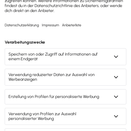
NTV ist überzeugt:
„… profilierte sich mit einem
besonders
umfangreichen
und
verständlichen
Online-Service
“
Preisgekrönt
Ausgezeichnet
mit dem deutschen
Service-Preis 2026
10 Stunden am Tag
100 % kostenlos
Dein Lexware
Einfach anrufen: