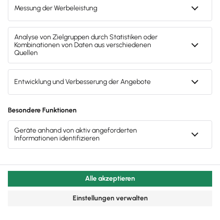
Office-Team
0800 3000 777
ist von 8-18 Uhr
(Mo-Fr 8-18 Uhr)
persönlich
für Dich da
Wunsch-Erfüller
Ohne
Vorkenntnisse
Häufigste Kunden-
Wünsche werden zu
Alles selbsterklärend
neuen Funktionen
– kein Handbuch
nötig
Suchmaschine inkl.
Regionales
Netzwerk
Stichwort eingeben
und Antworten
Zertifizierte
finden – in 450
Berater als Deine
Beiträgen
Ansprechpartner
persönlich vor Ort