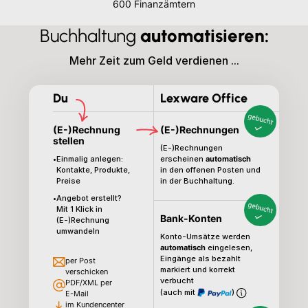
600 Finanzämtern
Buchhaltung
automatisieren:
Mehr Zeit zum Geld verdienen ...
Du
Lexware Office
(E-)Rechnung
(E-)Rechnungen
stellen
(E-)Rechnungen
•
Einmalig anlegen:
erscheinen
automatisch
Kontakte, Produkte,
in den offenen Posten und
Preise
in der Buchhaltung.
•
Angebot erstellt?
Mit 1 Klick in
Bank-Konten
(E-)Rechnung
umwandeln
Konto-Umsätze werden
automatisch
eingelesen,
Eingänge als bezahlt
per Post
markiert und korrekt
verschicken
verbucht
PDF/XML per
(auch mit
)
E-Mail
im Kundencenter