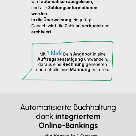
wird
automatisch ausgelesen,
und alle
Zahlungsinformationen
werden
in die Überweisung
eingefügt.
Danach wird die Zahlung
verbucht
und
archiviert
Mit
Dein
Angebot
in eine
Auftragsbestätigung
umwandeln,
daraus eine
Rechnung
generieren
und notfalls eine
Mahnung
erstellen.
Automatisierte Buchhaltung
dank
integriertem
Online-Bankings
… alle Konten in 1 System