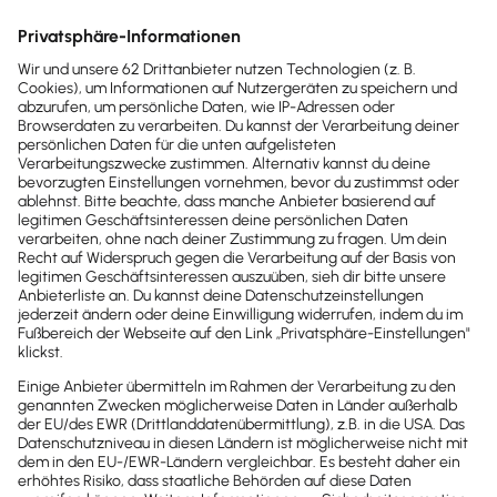
Hosting in Deutschland
Familienunternehmen
TÜV
GEPRÜFT
Deutschlands 1. Online-Buchhaltung
mit TÜV-geprüfter Funktionalität,
Benutzerfreundlichkeit & Zuverlässigkeit
(
mehr Informationen
)