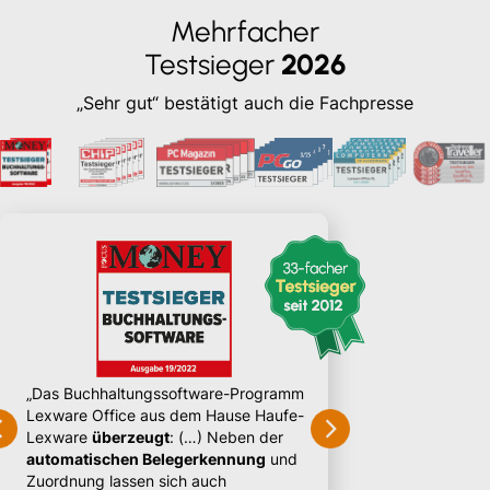
Mehrfacher
Testsieger
2026
„Sehr gut“ bestätigt auch die Fachpresse
„Erkannte
Inhalte
w
Buchungsmaske
ü
der User diese An
kontrollieren muss
Vergleich weist Le
höhere Genauigke
„Das Buchhaltungssoftware-Programm
Lexware Office aus dem Hause Haufe-
Lexware
überzeugt
: (…) Neben der
automatischen Belegerkennung
und
Zuordnung lassen
sich auch