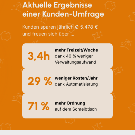
Aktuelle Ergebnisse
einer Kunden-Umfrage
Kunden sparen jährlich Ø 5.478 €
und freuen sich über ...
mehr Freizeit/Woche
3,4h
dank 40 % weniger
Verwaltungsaufwand
29 %
weniger Kosten/Jahr
dank Automatisierung
71 %
mehr Ordnung
auf dem Schreibtisch