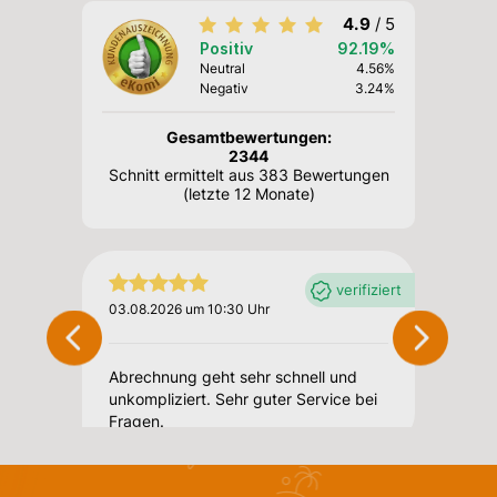
4.9
/ 5
Positiv
92.19%
Neutral
4.56%
Negativ
3.24%
Gesamtbewertungen:
2344
Schnitt ermittelt aus 383 Bewertungen
(letzte 12 Monate)
verifiziert
verifiziert
03.08.2
03.08.2026 um 10:30 Uhr
Insgesa
Abrechnung geht sehr schnell und
elber
App läßt
unkompliziert. Sehr guter Service bei
e viel
bediene
Fragen.
es
vieles 
ß man
Buchun
 einfach