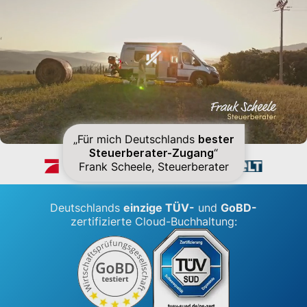
„Für mich Deutschlands
bester
Lexware Office ist bekannt aus
Steuerberater-Zugang
“
Frank Scheele, Steuerberater
Deutschlands
einzige TÜV-
und
GoBD-
zertifizierte Cloud-Buchhaltung: