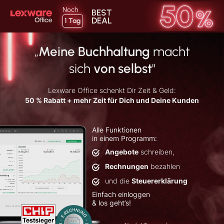
Noch
BEST
DEAL
1
Tag
„
Meine Buchhaltung
macht
sich
von selbst
"
Lexware Office schenkt Dir Zeit & Geld:
50 % Rabatt + mehr Zeit für Dich und Deine Kunden
Alle Funktionen
in einem Programm:
Angebote
schreiben,
Rechnungen
bezahlen
und die
Steuererklärung
Einfach einloggen
& los geht’s!