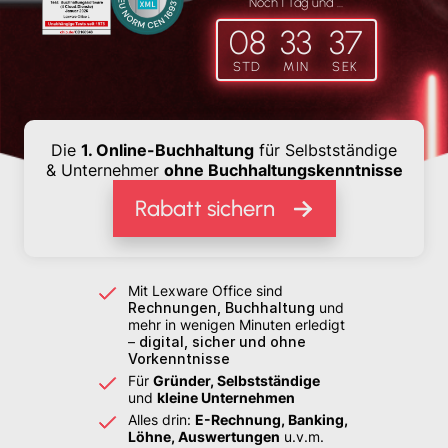
Noch
1
Tag
und …
08
33
35
STD
MIN
SEK
Die
1. Online-Buchhaltung
für Selbstständige
& Unternehmer
ohne
Buchhaltungskenntnisse
Rabatt sichern
Mit Lexware Office sind
Rechnungen, Buchhaltung
und
mehr in wenigen Minuten erledigt
–
digital, sicher und ohne
Vorkenntnisse
Für
Gründer, Selbstständige
und
kleine Unternehmen
Alles drin:
E-Rechnung, Banking,
Löhne, Auswertungen
u.v.m.