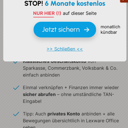
STOP!
6 Monate kostenlos
NUR HIER (!)
auf dieser Seite
monatlich
Jetzt sichern
kündbar
>> Schließen <<
Geschäftskonto
kostenlos integrieren
Klassisches Geschäftskonto
von
Sparkasse, Commerzbank,
Volksbank & Co.
einfach anbinden
Einmal verknüpfen + Finanzen
immer wieder
sicher abrufen
–
ohne umständliche TAN-
Eingabe!
Tipp: Auch
privates Konto
anbinden + alle
Bewegungen
übersichtlich in Lexware Office
sehen