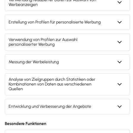
„Mein Handy habe ich immer dabei.
Also
warum nicht gleich E-Rechnungen
schreiben?“
9.400+ Follower
Hanna
Medizin-Studentin