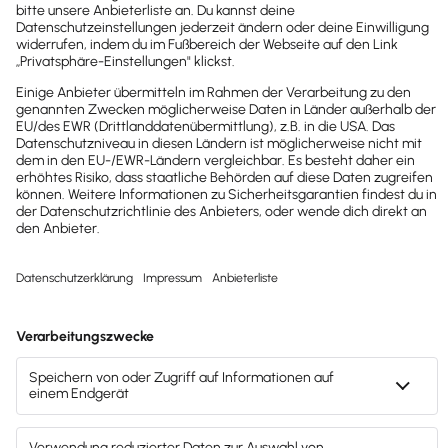
Weniger
unbezahlte Arbeitszeit
fürs
Finanzamt
Hanna,
Medizin-Studentin, nebenberuflich
selbstständig