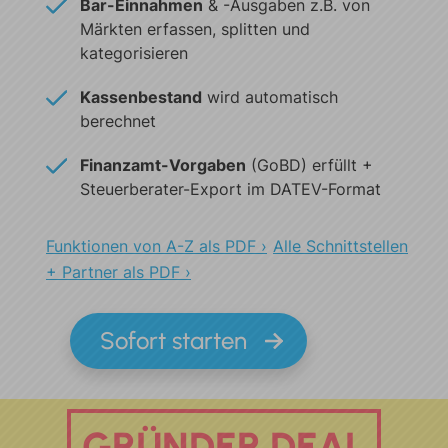
Bar-Einnahmen
& -Ausgaben
z.B. von
Märkten erfassen,
splitten und
kategorisieren
Kassenbestand
wird
automatisch
berechnet
Finanzamt-Vorgaben
(GoBD)
erfüllt +
Steuerberater-Export
im DATEV-Format
Funktionen von A-Z als PDF ›
Alle Schnittstellen
+ Partner als PDF ›
Sofort starten
GRÜNDER DEAL