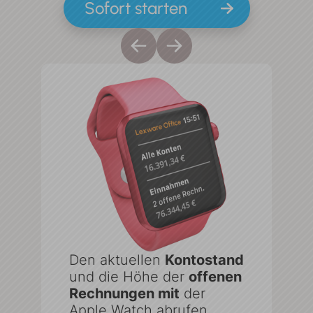
Sofort starten
Den aktuellen
Kontostand
und die Höhe der
offenen
tand
Rechnungen mit
der
Apple Watch abrufen