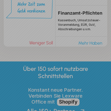
Finanzamt-Pflichten
Kassenbuch, Umsatzsteuer-
Voranmeldung,
EÜR, GuV,
Abschreibungen u.v.m.
Weniger Soll
Mehr Haben
Über 150
sofort nutzbare
Schnittstellen
Konstant neue Partner.
Verbinden Sie Lexware
Office mit
Shopify