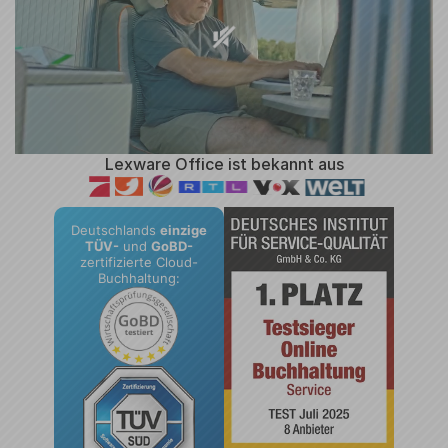
Lexware Office ist bekannt aus
Deutschlands
einzige
TÜV-
und
GoBD-
zertifizierte Cloud-
Buchhaltung: