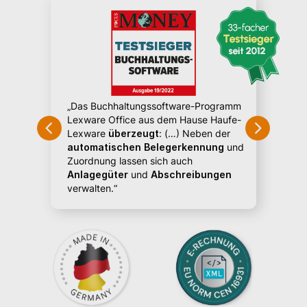
„Erkan
Buchu
loud-
der Use
„Das Buchhaltungssoftware-Programm
kontrol
Lexware Office aus dem Hause Haufe-
Verglei
Lexware
überzeugt
: (…) Neben der
höhere
automatischen Belegerkennung
und
Zuordnung lassen sich auch
Anlagegüter
und
Abschreibungen
verwalten.“