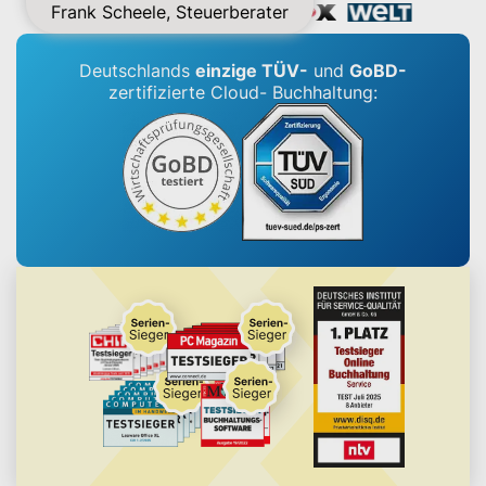
Frank Scheele, Steuerberater
Deutschlands
einzige
TÜV-
und
GoBD-
zertifizierte Cloud-
Buchhaltung: