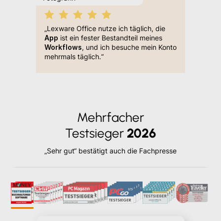
„Wolle u
„Ich mac
„Lexware Office nutze ich täglich, die
ne easy
bin übe
App
ist ein fester Bestandteil meines
 Stelle
habe ich
Workflows
, und ich besuche mein Konto
ng
als
angescha
mehrmals täglich.“
g,
einfach
auch so
part Zeit
happy bi
ir aus
zlei, wie
mit dem
Mehrfacher
telle
Testsieger
2026
„Sehr gut“ bestätigt auch die Fachpresse