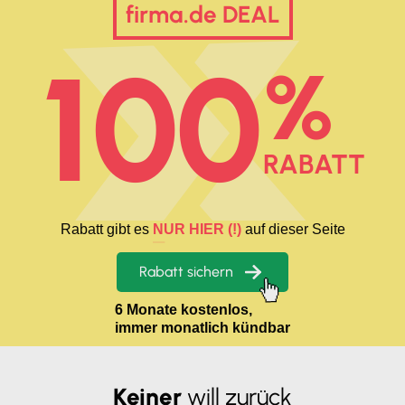
firma.de DEAL
100
%
RABATT
Rabatt gibt es
NUR HIER (!)
auf dieser Seite
Rabatt sichern
6 Monate kostenlos,
immer monatlich kündbar
Keiner
will zurück