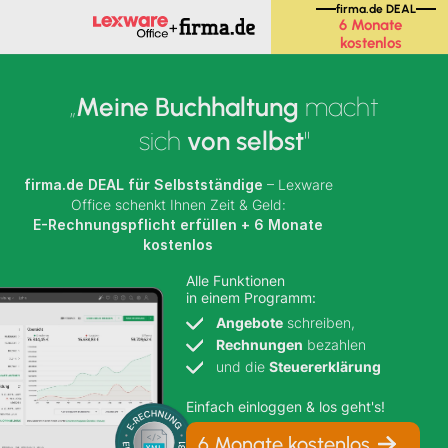
firma.de DEAL
6 Monate
+
kostenlos
„
Meine Buchhaltung
macht
sich
von selbst
"
firma.de DEAL für
Selbstständige
– Lexware
Office schenkt Ihnen Zeit & Geld:
E-Rechnungspflicht erfüllen
+
6 Monate
kostenlos
Alle Funktionen
in einem Programm:
Angebote
schreiben,
Rechnungen
bezahlen
und die
Steuererklärung
Einfach einloggen & los geht's!
6 Monate kostenlos