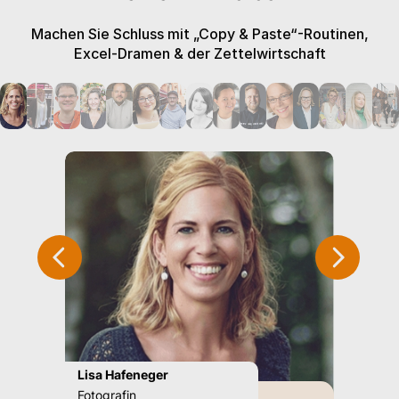
Machen Sie Schluss mit „Copy & Paste“-Routinen,
Excel-Dramen & der Zettelwirtschaft
Lisa Hafeneger
Britta J
Fotografin
Inhaberi