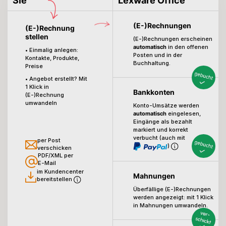
Sie
Lexware Office
(E-)Rechnungen
(E-)Rechnung
stellen
(E-)Rechnungen erscheinen
automatisch
in den offenen
• Einmalig anlegen:
Posten und in der
Kontakte, Produkte,
Buchhaltung.
Preise
• Angebot erstellt? Mit
1 Klick in
Bankkonten
(E-)Rechnung
umwandeln
Konto-Umsätze werden
automatisch
eingelesen,
Eingänge als bezahlt
markiert
und korrekt
verbucht (auch mit
per Post
)
verschicken
PDF/XML per
E-Mail
im Kundencenter
Mahnungen
bereitstellen
Überfällige (E-)Rechnungen
werden angezeigt:
mit 1 Klick
in Mahnungen umwandeln.