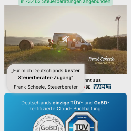
# 73.462 Steuerberatungen angebunden
„Für mich Deutschlands
bester
Steuerberater-Zugang
“
Lexware Office ist bekannt aus
Frank Scheele, Steuerberater
Deutschlands
einzige
TÜV-
und
GoBD-
zertifizierte Cloud-
Buchhaltung: