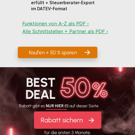
erfüllt + Steuerberater-Export
im DATEV-Format
Funktionen von A-Z als PDF ›
Alle Schnittstellen + Partner als PDF ›
Kaufen + 50 % sparen
BEST
DEAL
Rabatt gibt es
NUR HIER (!)
auf dieser Seite
Rabatt sichern
für die ersten 3 Monate,