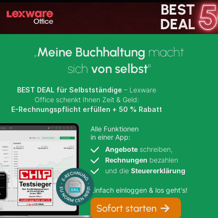
BEST
BEST DEAL
50 % Rabatt
DEAL
„
Meine Buchhaltung
macht
sich
von selbst
"
BEST DEAL für
Selbstständige
– Lexware
Office schenkt Ihnen Zeit & Geld:
E-Rechnungspflicht erfüllen
+
50 % Rabatt
Alle Funktionen
in einer App:
Angebote
schreiben,
Rechnungen
bezahlen
und die
Steuererklärung
Einfach einloggen & los geht's!
Sofort starten