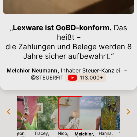
„
Lexware ist GoBD-konform.
Das
heißt –
die Zahlungen und Belege werden 8
Jahre sicher aufbewahrt.“
Melchior Neumann,
Inhaber Steuer-Kanzlei
–
@STEUERFIT
113.000+
 John
,
Leon
,
Tracey
,
Nico
,
Hanna
,
Yannick
,
Melchior
,
diges Paar