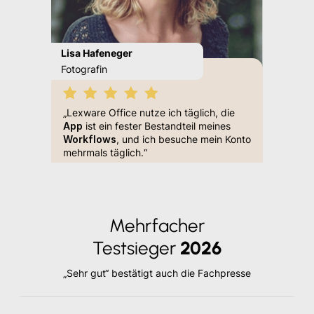
Lisa Hafeneger
Britta J
Fotografin
Inhaberi
„Wolle u
„Ich mac
„Lexware Office nutze ich täglich, die
ne easy
bin übe
App
ist ein fester Bestandteil meines
 Stelle
habe ich
Workflows
, und ich besuche mein Konto
ng
als
angescha
mehrmals täglich.“
g,
einfach
auch so
part Zeit
happy bi
ir aus
zlei, wie
Mehrfacher
mit dem
Testsieger
2026
telle
„Sehr gut“ bestätigt auch die Fachpresse