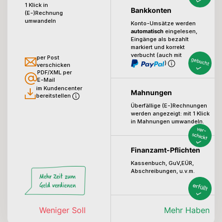
1 Klick in
Bankkonten
(E-)Rechnung
umwandeln
Konto-Umsätze werden
automatisch
eingelesen,
Eingänge als bezahlt
markiert
und korrekt
verbucht (auch mit
per Post
)
verschicken
PDF/XML per
E-Mail
im Kundencenter
Mahnungen
bereitstellen
Überfällige (E-)Rechnungen
werden angezeigt:
mit 1 Klick
in Mahnungen umwandeln.
Finanzamt-Pflichten
Kassenbuch, GuV,EÜR,
Abschreibungen, u.v.m.
Weniger Soll
Mehr Haben