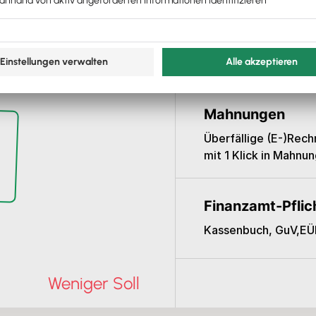
Bankkonten
im Kundencenter
r
Konto-Umsätze wer
bereitstellen
eingelesen, Eingänge
und korrekt verbuch
Mahnungen
Überfällige (E-)Rec
mit 1 Klick in Mahn
Finanzamt-Pflic
Kassenbuch, GuV,EÜR
Weniger Soll