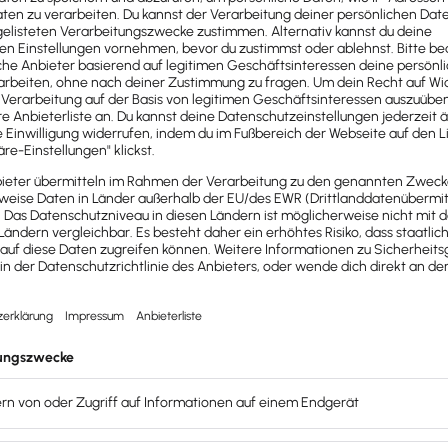
Lexware Office ist bekannt aus
nt von allen
anzämtern