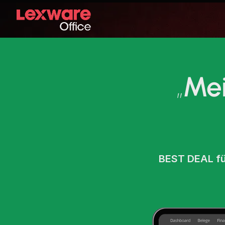
„
Mei
BEST DEAL f