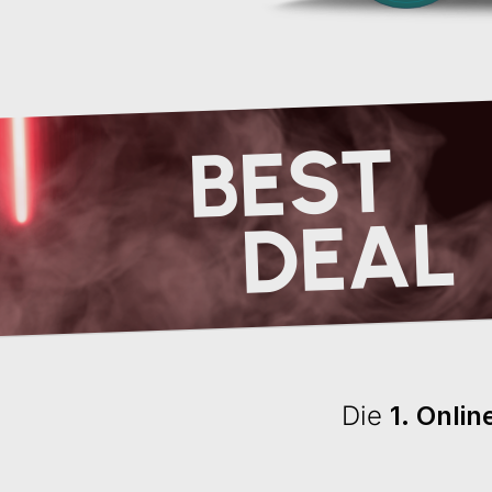
BEST
DEAL
Die
1. Onli