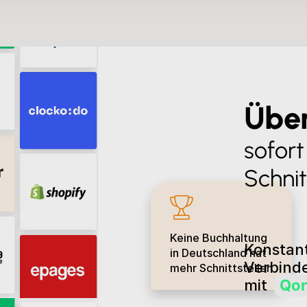
Über
sofor
Schnit
Keine Buchhaltung
Konstant
in Deutschland hat
Verbinde
mehr Schnittstellen
mit
Qo