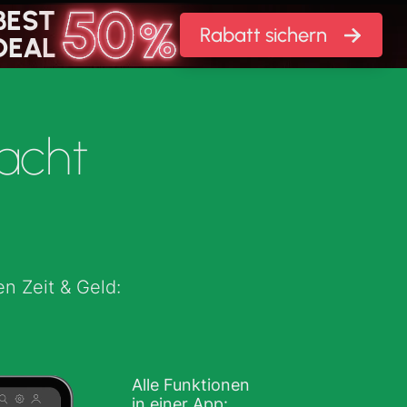
BEST DEAL
BEST
Rabatt sichern
Rabatt sichern
0 % Rabatt
DEAL
cht
n Zeit & Geld:
Alle Funktionen
in einer App: