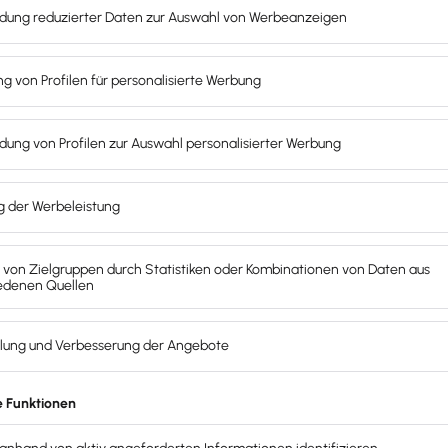
chhaltung
automatisier
Mehr Zeit zum Geld verdienen ...
Lexware Of
(E-)Rechnungen
(E-)Rechnungen ers
rodukte, Preise
 in (E-)Rechnung umwandeln
in den offenen Poste