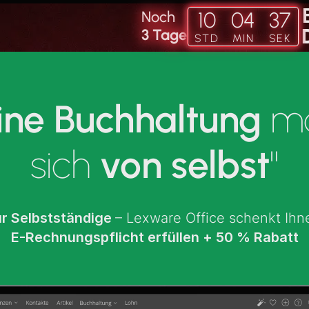
10
04
35
Noch
5
3
Tag
e
STD
MIN
SEK
ne Buchhaltung
ma
sich
von selbst
"
ür
Selbstständige
– Lexware Office schenkt Ihne
E-Rechnungspflicht erfüllen
+
50 % Rabatt