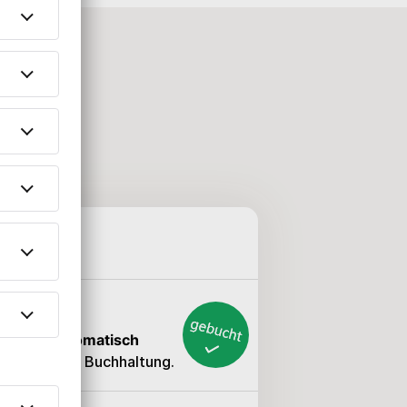
en:
fice
cheinen
automatisch
n und in der Buchhaltung.