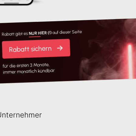
auf dieser Seite
NUR HIER (!)
Rabatt gibt es
Rabatt sichern
für die ersten 3 Monate,
immer monatlich kündbar
 Unternehmer