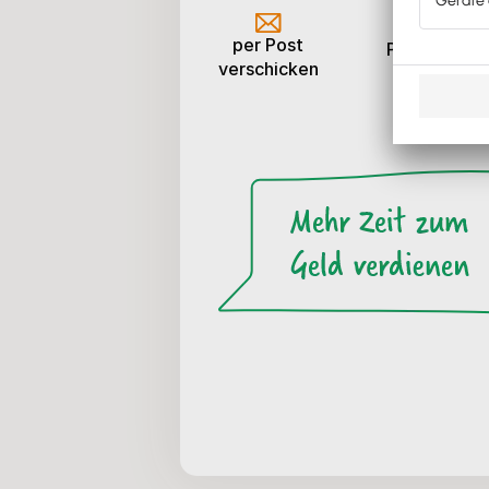
per Post
PDF/XML pe
verschicken
E-Mail