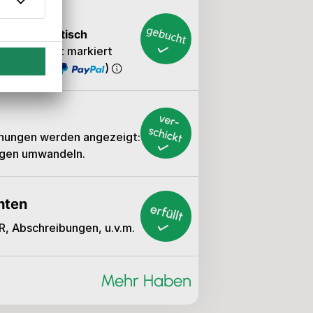
den
automatisch
 als bezahlt markiert
t (auch mit
)
hnungen werden angezeigt:
ungen umwandeln.
hten
, Abschreibungen, u.v.m.
Mehr Haben