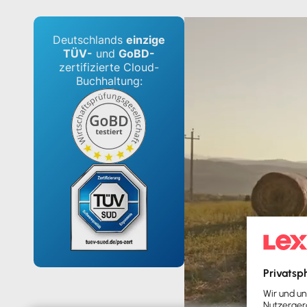
Deutschlands
einzige
TÜV-
und
GoBD-
zertifizierte Cloud-
Buchhaltung: