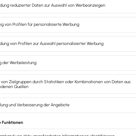
monatlich
Rabatt sichern
kündbar
NUR HIER (!)
auf dieser Seite