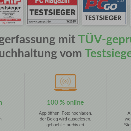
gerfassung mit
TÜV-gepr
uchhaltung vom
Testsieg
h
100 % online
App öffnen, Foto hochladen,
A
h
der Beleg wird ausgelesen,
wer
gebucht + archiviert
Ste