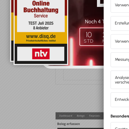
Noch
4
Tag
e
und …
10
27
05
STD
MIN
SEK