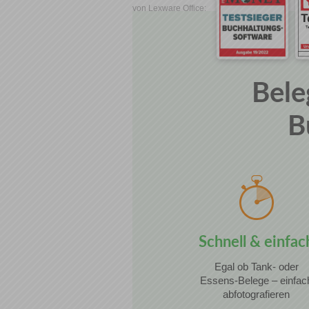
von Lexware Office:
Bele
B
Schnell & einfac
Egal ob Tank- oder
Essens-Belege – einfac
abfotografieren