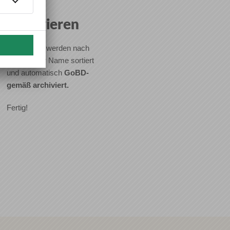
Beleg
archivieren
Alle Belege werden nach
Datum oder Name sortiert
und automatisch
GoBD-
gemäß archiviert.
Fertig!