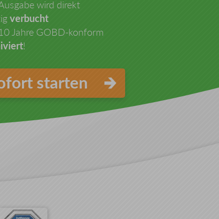
Ausgabe wird direkt
tig
verbucht
 10 Jahre GOBD-konform
iviert
!
ofort starten