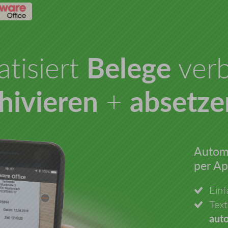
tisiert
Belege
verb
hivieren
+
absetze
Automa
per Ap
Ein
Text
aut