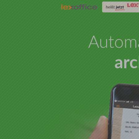
Automa
arc