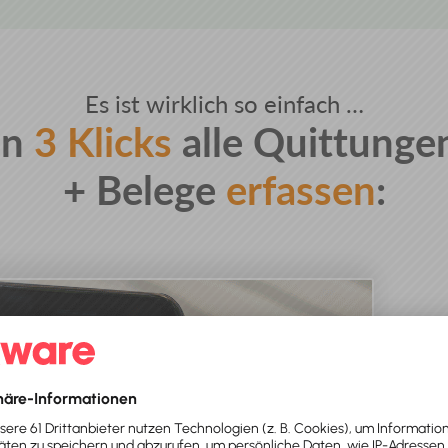
Es ist wirklich so einfach …
In
3 Klicks
alle Quittunge
+ Belege
erfassen
: