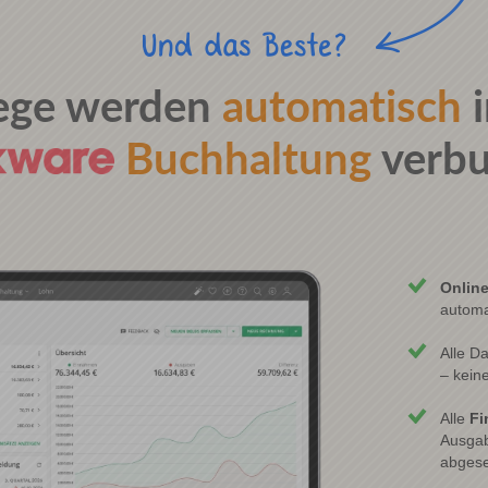
lege werden
automatisch
i
Buchhaltung
verbu
Onlin
automa
Alle D
– kein
Alle
Fi
Ausgab
abgese