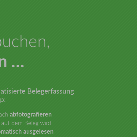
uchen,
n …
tisierte Belegerfassung
p:
fach
abfotografieren
 auf dem Beleg wird
omatisch ausgelesen