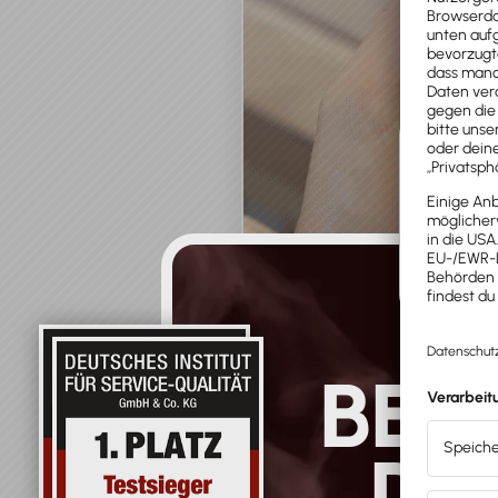
BES
DE