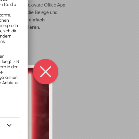
Dank der Lexware Office App
kannst Du die Belege und
Quittungen
einfach
abfotografieren.
Vorschau
Beleg