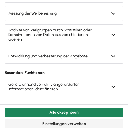
der Personalkosten
HGB-konformes
Dokumentenarchiv
Datenexport (DLS & euBP)
S
M
L
XL
3,95
€
6,45
€
10,95
€
16,45
€
7,90
€
12,90
€
21,90
€
32,90
€
Starten
Starten
Starten
Starten
ohne Lohn
ohne Lohn
ohne Lohn
ohne Lohn
Impressum
AGB
Datenschutz