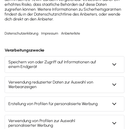
0,00
€
0,00
€
Lohn- &
Gehaltsabrechnungen
Personal-Verwaltung
Abrechnung aller
Vertragstypen und
Entgeltarten
Automatische Erstellung &
Versand der
SV-/Steuermeldungen
Gehälter integriert
bezahlen
Lohndokumente für alle
digital bereitstellen
Automatische Verbuchung