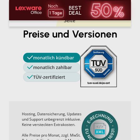
50 % Rabatt
Noch
BEST
DEAL
1
Tage
gibt es
nur
auf dieser
Seite
Preise und Versionen
monatlich kündbar
monatlich zahlbar
TÜV-zertifiziert
Hosting, Datensicherung, Updates
und Support unbegrenzt inklusive.
Keine versteckten Extrakosten.
Alle Preise pro Monat, zzgl. MwSt.