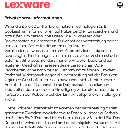
Multibanking
Automatischer
Zahlungsabgleich für
Belege
Bezahlung offener
Rechnungen
(Überweisungen)
Planung & Prognose
Haben Sie Mitarbeiter,
die Sie mit Lexware Office
abrechnen möchten?
+
Lohn & Gehalt