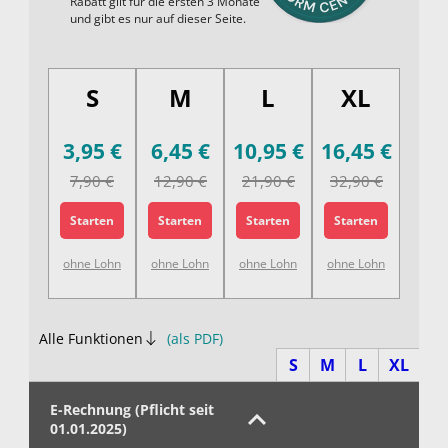
Rabatt gilt für die ersten 3 Monate
und gibt es nur auf dieser Seite.
S
M
L
XL
3,95
€
6,45
€
10,95
€
16,45
€
7,90
€
12,90
€
21,90
€
32,90
€
Starten
Starten
Starten
Starten
ohne Lohn
ohne Lohn
ohne Lohn
ohne Lohn
Alle Funktionen
(als PDF)
S
M
L
XL
E-Rechnung (Pflicht seit
01.01.2025)