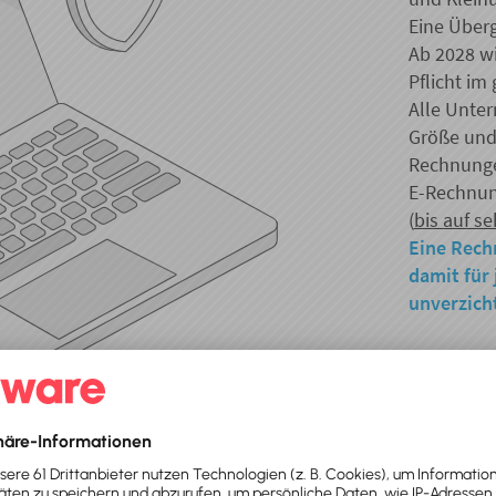
Eine Überg
Ab 2028 w
Pflicht im
Alle Unte
Größe und
Rechnunge
E-Rechnun
(
bis auf 
Eine Rech
damit für
unverzich