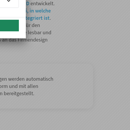
rmat
ZUGFeRD
entwickelt.
ine
PDF-Datei, in welche
ML-Datei integriert ist
.
ung sowohl für den
ie Maschine lesbar und
s an das Firmendesign
gen werden automatisch
Form und mit allen
 bereitgestellt.