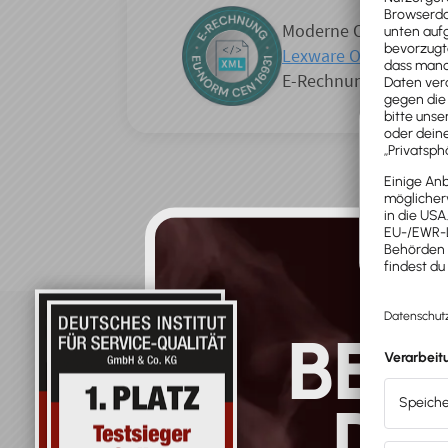
Moderne Online-Buch
Lexware Office
bieten
E-Rechnung bereits a
BES
DE