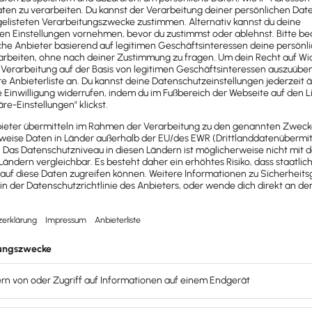
haltungen wie
Ihre Rechnun
 das Format
in korrekter 
n.
bereitgestellt
E-Rechnungs-Pflicht erfüllen
T
Was ist eine
E-Rechnung
AL
Eine E