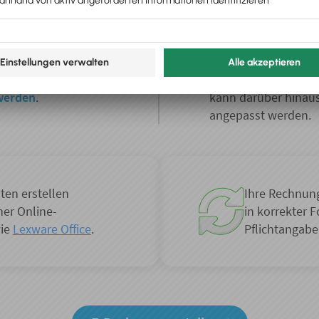
inell ausgelesen
sind, wurde das Fo
Dieses Format ist e
i Möglichkeiten für ein
„unsichtbar“ eine X
Design, grafische
Somit ist die Rechn
uelle Schriftart
Menschen als auch d
werden
.
kann darüber hinau
angepasst werden.
ten erstellen
Ihre Rechnun
ner Online-
in korrekter 
wie
Lexware Office
.
Pflichtangaben