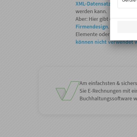
XML-Datensatz,
der masch
werden kann.
Aber: Hier gibt es keinerle
Firmendesign
. Corporate 
Elemente oder eine individ
können nicht verwendet 
Am einfachsten & sichers
Sie E-Rechnungen mit ei
Buchhaltungssoftware 