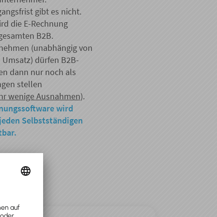
angsfrist gibt es nicht.
ird die E-Rechnung
 gesamten B2B.
rnehmen (unabhängig von
 Umsatz) dürfen B2B-
n dann nur noch als
gen stellen
sehr wenige Ausnahmen
).
nungssoftware wird
 jeden Selbstständigen
tbar.