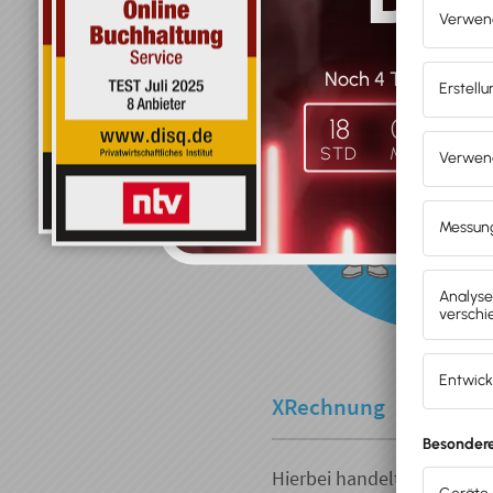
Noch
4
Tag
e
und …
18
04
50
STD
MIN
SEK
XRechnung
Hierbei handelt es sich u