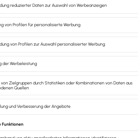
Rechnu
struktu
Eine r
keine 
monatlich
Rechtl
Rabatt sichern
kündbar
ist di
elektr
NUR HIER (!)
auf dieser Seite
(EN-16
In Deu
E-Rec
ZUGFeRD
m einen
strukturierten
Da XRechnungen für