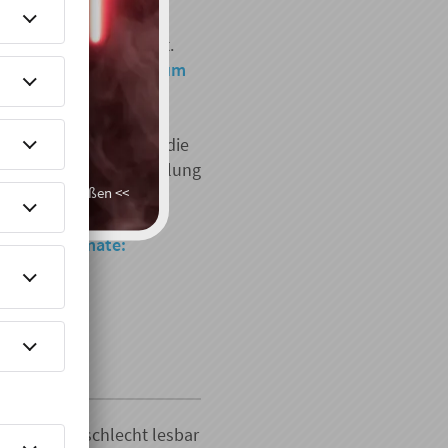
ngsinformationen als
rierte XML-Datei bereit.
eine PDF-Datei ist darum
E-Rechnung!
iche Grundlage
e europäische Norm für die
onische Rechnungsstellung
931).
>> schließen <<
tschland gibt es zwei
hnungs-Formate:
 Menschen schlecht lesbar