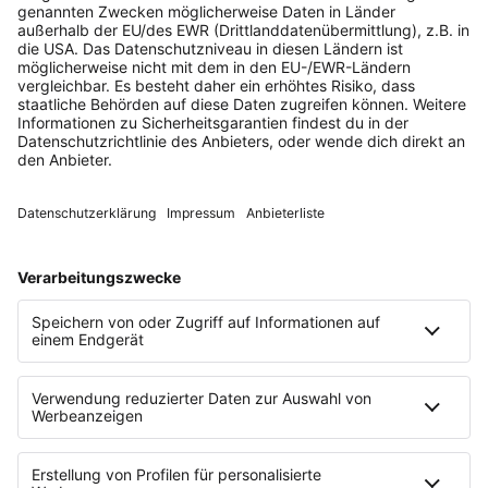
mit
automatisierter
Buchhaltung
im Browser + als App
Alle Daten in 1 System
– einmal eingeben, zentral
speichern und überall nutzen
Alle Finanzamt-Pflichten
erledigt
dank rechtssicherer Vorlagen
(Kassenbuch, UStVA, EÜR)
Alle Funktionen (PDF) ›
Schnittstellen + Partner (PDF) ›
Konditionen (PDF) ›
Kostenlos
testen