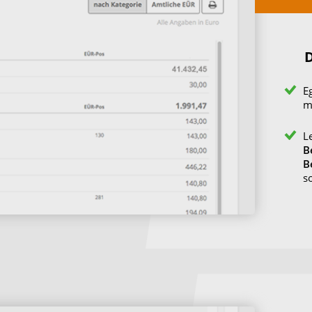
E
m
L
B
B
s