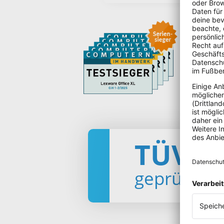
TÜV
geprüft