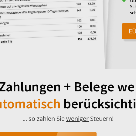
Üb
Sch
sc
E
 Zahlungen + Belege w
utomatisch
berücksichti
... so zahlen Sie
weni
g
er
Steuern!