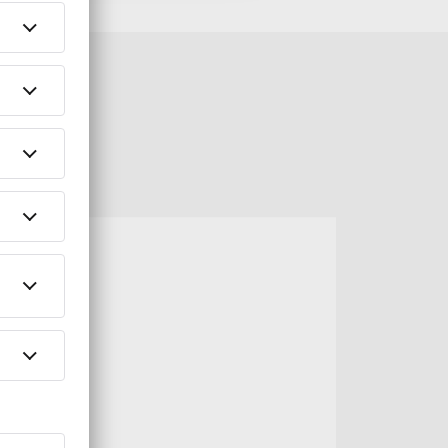
eren
1.
lles da?