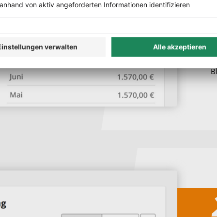
L
u
J
a
B