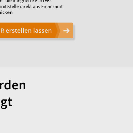
er die integrierte ELSTER-
nittstelle direkt ans Finanzamt
hicken
ÜR
erstellen lassen
erden
gt