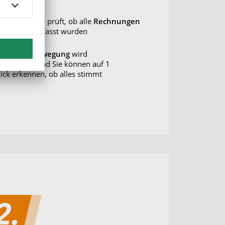
exware Office prüft, ob alle
Rechnungen
nd
Belege
erfasst wurden
ede
Kontobewegung
wird
bgeglichen und Sie können auf 1
lick erkennen, ob alles stimmt
2.