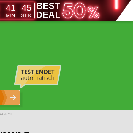
BEST
41
44
DEAL
D
MIN
SEK
AGB
zu.