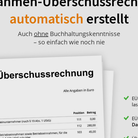
ahmen-Überschussrec
automatisch
erstellt
Auch
ohne
Buchhaltungskenntnisse
– so einfach wie noch nie
EÜ
las
EÜ
Da