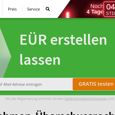
04
Noch
Preis
Service
4
Tag
e
ST
EÜR erstellen
lassen
GRATIS testen
Mit der Registrierung stimmen Sie den
Datenschutzbestimmungen
und