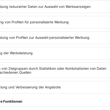
 3 Klicks zur
rechtssich
EÜR ...
A