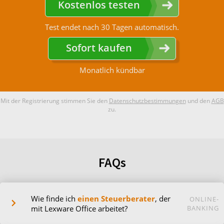
Kostenlos testen
Test endet nach 30 Tagen automatisch.
Sofort kaufen
Monatlich kündbar
Mit der Registrierung stimmen Sie den
Datenschutzbestimmungen
und den
AGB
zu.
FAQs
Wie finde ich
einen Steuerberater
, der
ONLINE-
mit Lexware Office arbeitet?
BANKING