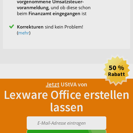
vorgenommene Umsatzsteuer-
voranmeldung,
und ob diese schon
beim
Finanzamt eingegangen
ist
Korrekturen
sind kein Problem!
(
mehr
)
50 %
Rabatt
Jetzt
UStVA von
Lexware Office erstellen
lassen