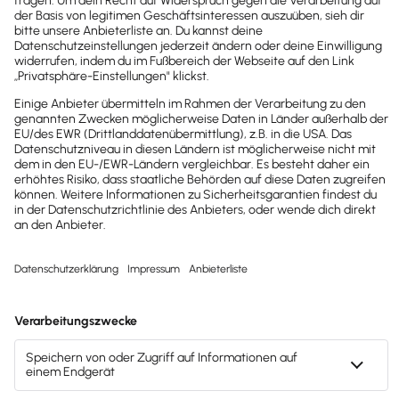
mit
automatisierter
Buchhaltung
im Browser + als App
Alle Daten in 1 System
– einmal eingeben, zentral
speichern und überall nutzen
Alle Finanzamt-Pflichten
erledigt
dank rechtssicherer Vorlagen
(Kassenbuch, UStVA, EÜR)
Alle Funktionen (PDF) ›
Schnittstellen + Partner (PDF) ›
Konditionen (PDF) ›
Kostenlos
testen