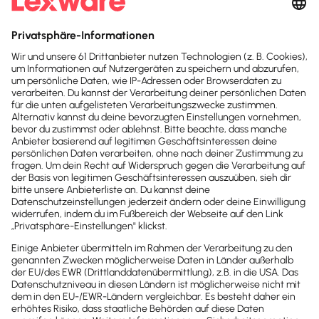
Finanzamt-Pflichten sind
schon
erfüllt!
Denn alle Einnahmen +
Ausgaben
sind bereits in 1 System
Kassenbuch
Lohnabrechnung
Online-Banking
Umsatzsteuer
BWA
EÜR
(Jahresgewinn)
Abschreibungen
Steuererklärung
Steuerberater
Zugänge