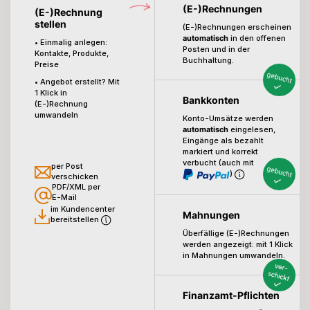
(E-)Rechnungen
(E-)Rechnung
stellen
(E-)Rechnungen erscheinen
automatisch
in den offenen
• Einmalig anlegen:
Posten und in der
Kontakte, Produkte,
Buchhaltung.
Preise
• Angebot erstellt? Mit
1 Klick in
Bankkonten
(E-)Rechnung
umwandeln
Konto-Umsätze werden
automatisch
eingelesen,
Eingänge als bezahlt
markiert
und korrekt
verbucht (auch mit
per Post
)
verschicken
PDF/XML per
E-Mail
im Kundencenter
Mahnungen
bereitstellen
Überfällige (E-)Rechnungen
werden angezeigt:
mit 1 Klick
in Mahnungen umwandeln.
Finanzamt-Pflichten