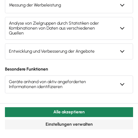
Bar-Einnahmen
& -Ausgaben
z.B. von Märkten erfassen,
splitten und kategorisieren
Kassenbestand
wird
automatisch berechnet
Finanzamt-Vorgaben
(GoBD)
erfüllt + Steuerberater-Export
im DATEV-Format
Funktionen von A-Z als PDF ›
Alle Schnittstellen + Partner als PDF ›
Kaufen + 50 % sparen