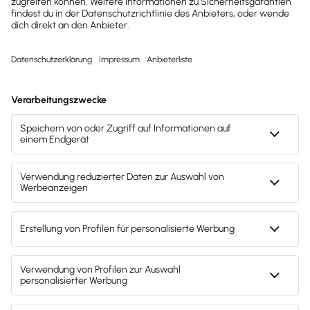
Kassenbuch
schneller
schreiben ...