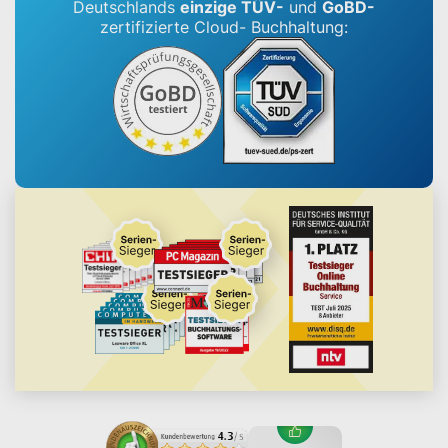
Deutschlands
einzige
TÜV-
und
GoBD-
zertifizierte Cloud-
Buchhaltung: