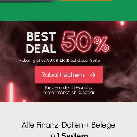
BEST
DEAL
Rabatt gibt es
NUR HIER (!)
auf dieser Seite
Rabatt sichern
für die ersten 3 Monate,
immer monatlich kündbar
Alle Finanz-Daten + Belege
in
1 System