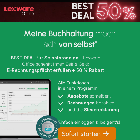
BEST
BEST DEAL
50 % Rabatt
DEAL
„
Meine Buchhaltung
macht
sich
von selbst
"
BEST DEAL für
Selbstständige
– Lexware
Office schenkt Ihnen Zeit & Geld:
E-Rechnungspflicht erfüllen
+
50 % Rabatt
Alle Funktionen
in einem Programm:
Angebote
schreiben,
Rechnungen
bezahlen
und die
Steuererklärung
Einfach einloggen & los geht's!
Sofort starten