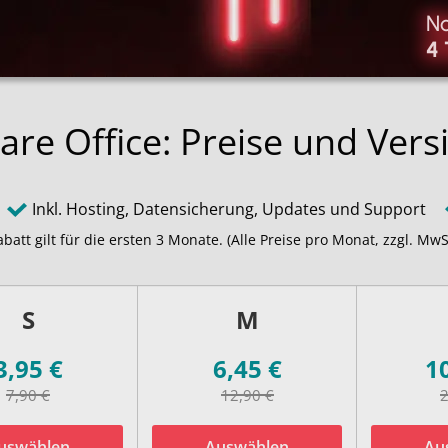
N
4
re Office: Preise und Ver
Inkl. Hosting, Datensicherung, Updates und Support
batt gilt für die ersten 3 Monate. (Alle Preise pro Monat, zzgl. MwS
S
M
3,95
€
6,45
€
1
7,90
€
12,90
€
2
uswählen
Auswählen
Au