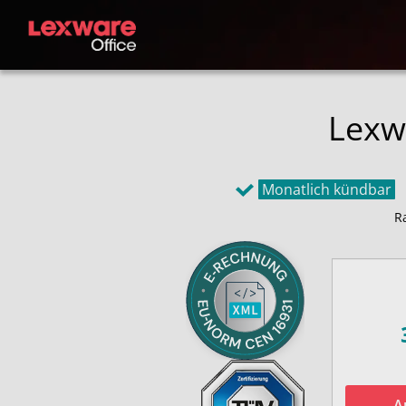
ehemals
Lexwa
Monatlich kündbar
Ra
A