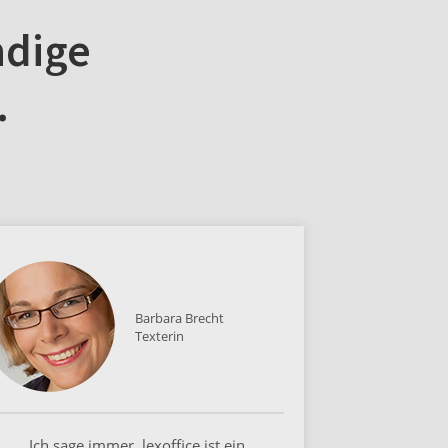
ndige
…
Barbara Brecht
Texterin
„Ich sage immer, lexoffice ist ein