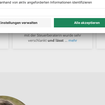
e
„Gerade die Möglichkeit, in lexoffice
Angebote zu erstellen,
das finde ich
ie
super
. In diesem Jahr bin ich bestens
R
e
vorbereitet, alles läuft über lexoffice. Aber
der
auch die Abwicklung der Zusammenarbeit
mit der Steuerberaterin wurde sehr
verschlankt
und lässt
...
mehr