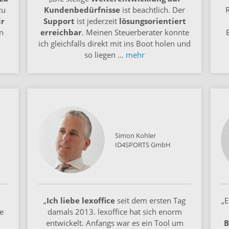
zu
Kundenbedürfnisse
ist beachtlich. Der
ir
Support
ist jederzeit
lösungsorientiert
n
erreichbar
. Meinen Steuerberater konnte
ich gleichfalls direkt mit ins Boot holen und
so liegen
...
mehr
Simon Kohler
ID4SPORTS GmbH
„
Ich liebe lexoffice
seit dem ersten Tag
„E
e
damals 2013. lexoffice hat sich enorm
entwickelt. Anfangs war es ein Tool um
B