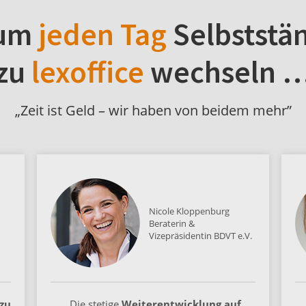
um
jeden Tag
Selbststä
zu
lexoffice
wechseln 
„Zeit ist Geld – wir haben von beidem mehr”
Nicole Kloppenburg
Beraterin &
Vizepräsidentin BDVT e.V.
zu
„Die stetige
Weiterentwicklung auf