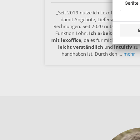
„Seit 2019 nutze ich Lexoffice, schreib
damit Angebote, Lieferscheine und
Rechnungen. Seit 2020 nutze ich auch d
Funktion Lohn.
Ich arbeite sehr gern
mit lexoffice
, da es für mich als Anwen
leicht verständlich
und
intuitiv
zu
handhaben ist. Durch den
...
mehr