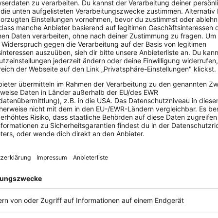
„Was mir auch besonders gut gef
dass ich die Umsatzsteuervor
direkt
mit einem Klick
ans Fi
kann und dass Lexoffice auto
Einnahmen Überschussrechnung
lexoffice macht mir meine gan
so leicht, dass ich einfach alle
ohne Steuerberater
.“
Simone Herzog
Coach
Tatjana Kippels
Diplom-Psychologin &
Unternehmerin