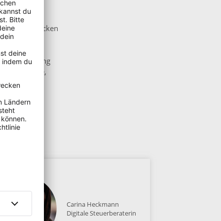
ällt ist,
anmeldung
nanzamt schicken
matisch meine
 erstellt.
ze Buchhaltung
s selbst mache,
Carina Heckmann
Digitale Steuerberaterin