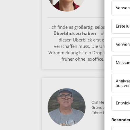
„Ich finde es großartig, selbst jederzeit d
Überblick zu haben
– ohne dass mir
diesen Überblick erst ein Berater
verschaffen muss. Die Umsatzsteuer-
Voranmeldung ist ein Drop im Vergleich 
früher ohne lexoffice.
...
mehr
Olaf Hellhammer
Gründer und Geschäft
führer Hellhammer Gi