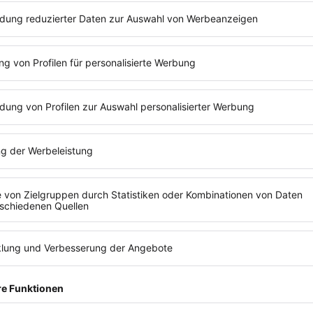
en
„Die GOBD-Konformität war für mich auch
ein ganz wichtiger Punkt, schließlich muss
die Buchführung ja den
rechtlichen
Vorgaben ent- sprechen
. Außerdem
zu
möchte ich natürlich so
wenig Zeit
wie
möglich in die Buchführung
...
mehr
Brigitta Ziegler
s-
Baltic-Design-Shop
n
Design-Geschenke-Shop