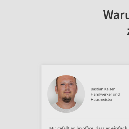
War
Bastian Kaiser
Handwerker und
Hausmeister
„Mir gefällt an lexoffice, dass es
einfach 