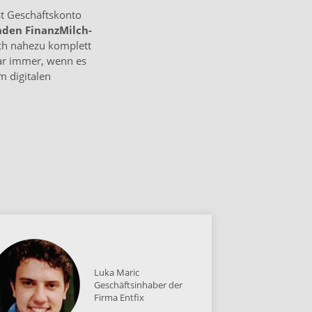
st Geschäftskonto
nden Finanz­Milch­
ch nahezu komplett
r immer, wenn es
m digitalen
Luka Maric
Geschäftsinhaber der
Firma Entfix