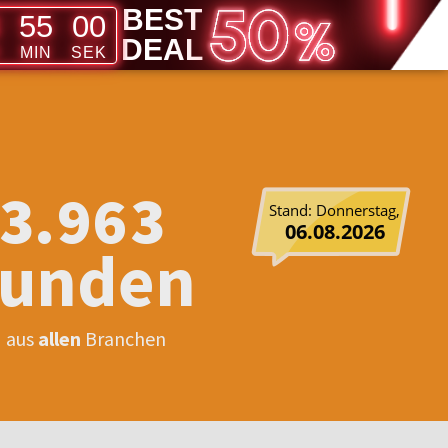
BEST
54
59
DEAL
D
MIN
SEK
3
.
9
6
3
Stand: Donnerstag,
06.08.2026
unden
aus
allen
Branchen