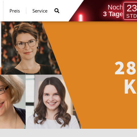
23
Noch
Preis
Service
3
Tag
e
ST
2
8
K