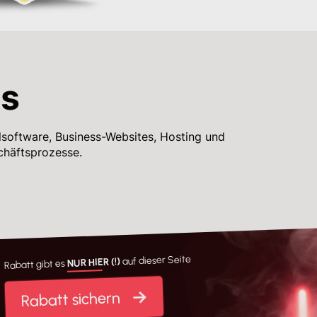
es
alsoftware, Business-Websites, Hosting und
schäftsprozesse.
auf dieser Seite
NUR HIER (!)
Rabatt gibt es
Rabatt sichern