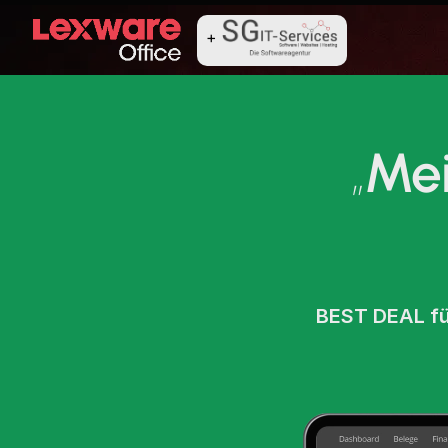
+
+
„
Mei
BEST DEAL f