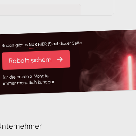
der Banking, Rechnungss oftware
ntelligenten Interface
kombi niert,
eichtern.
(
mehr
)
auf dieser Seite
NUR HIER (!)
Rabatt gibt es
Rabatt sichern
gitalen Zugang zu professionellem
bezahlte Rechnungen können Sie
 digital übergeben.
(
mehr
)
für die ersten 3 Monate,
immer monatlich kündbar
ware können Sie schnell und
ll-in-one-Lösung für Banking
 Unternehmer