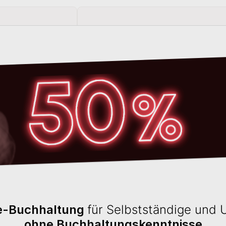
FINOM ist ihr
smarter Finanzservice
, 
und Buchhaltungsfunktionen in einem
i
um das Leben von Unternehmern zu erl
FOMA
bietet Ihnen einen schnellen, di
Inkasso und Insolvenzmanagement. Un
in wenigen Minuten ohne Vorkenntnisse
Das innovative Geschäftskonto von Lex
einfach online eröffnen und haben die
A
und Buchhaltung.
(
mehr
)
ne-Buchhaltung
für Selbstständige und
ohne
Buchhaltungskenntnisse