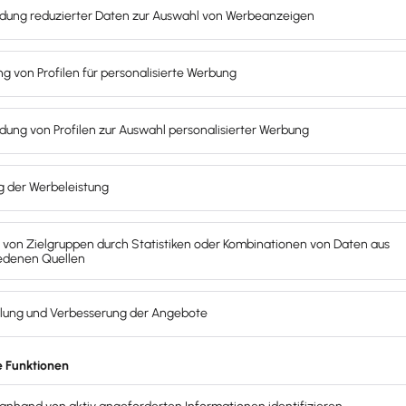
ellen
Weitere Schnittstellen selbst
Individuelle
P
anbinden per
Public API
,
übernehmen
Partner API auf Anfrage
Lexware Off
chenlösungen
CRM
E-Commerce
Handwerk
I
tomatisierung
Reisekosten
Weitere Apps
Zeiterf
Automatisiertes Reporting
mit Adam. 
direkt mit Adam! Durch die
automatisc
Belegdaten
ohne Zeitverlust
in das Rep