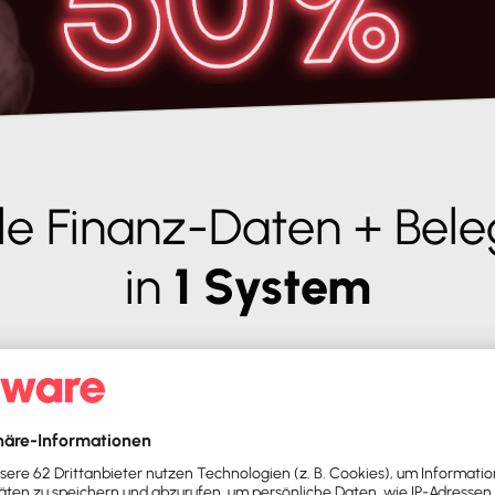
le Finanz-Daten + Bel
in
1 System