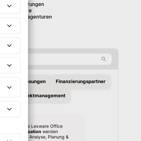
rogrammierungen
 ausgewählte
ice-Partneragenturen
ndividuelle Lösungen
Finanzierungspartner
assung & Projektmanagement
Verknüpfen Sie Lexware Office
he Synchronisation
werden
orting für die Analyse, Planung &