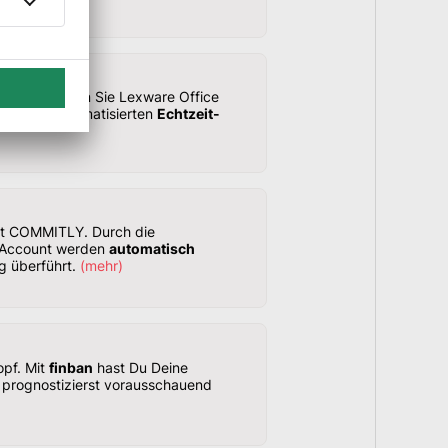
.
(
mehr
)
p. Verknüpfen Sie Lexware Office
on einem automatisierten
Echtzeit-
t COMMITLY. Durch die
e Account werden
automatisch
ng überführt.
(
mehr
)
opf. Mit
finban
hast Du Deine
 prognostizierst vorausschauend