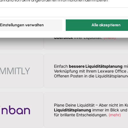
Optimierung ihrer Zahlen übernommen
Einfache Liquiditätsplanung
mit Agica
direkt mit Agicap und profitieren Sie v
Überblick
Ihrer Liquidität.
(
mehr
)
Einfach
bessere Liquiditätsplanung
mi
Verknüpfung mit Ihrem Lexware Offic
Offenen Posten in die Liquiditätsplanu
Plane Deine Liquidität – Aber nicht im K
Liquiditätsplanung
immer im Blick und
für brillante Entscheidungen.
(
mehr
)