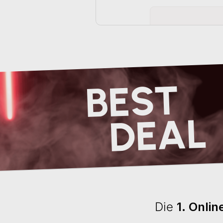
BEST
DEAL
Die
1. Onli