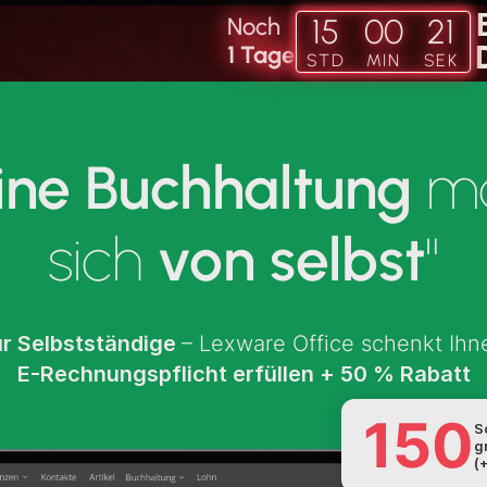
15
00
18
Noch
5
1
Tage
STD
MIN
SEK
ne Buchhaltung
ma
sich
von selbst
"
ür
Selbstständige
– Lexware Office schenkt Ihne
E-Rechnungspflicht erfüllen
+
50 % Rabatt
150
S
g
(